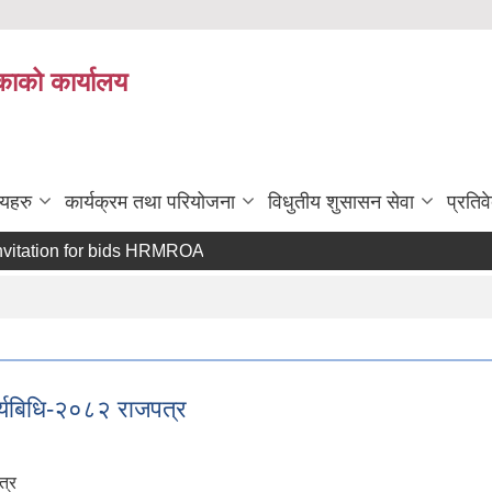
काको कार्यालय
लयहरु
कार्यक्रम तथा परियोजना
विधुतीय शुसासन सेवा
प्रतिव
र आव्हान गरिएको सूचना (Invitation for bids HRMROAD/C/NCB/02/2083-084)
ार्यबिधि-२०८२ राजपत्र
त्र