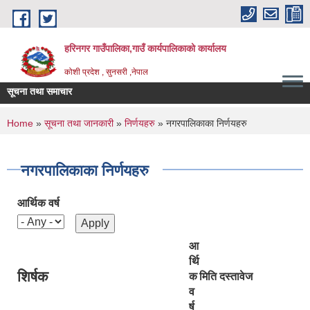
Skip to main content
हरिनगर गाउँपालिका,गाउँ कार्यपालिकाको कार्यालय
कोशी प्रदेश , सुनसरी ,नेपाल
सूचना तथा समाचार
श गर्ने सूचना
You are here
Home
»
सूचना तथा जानकारी
»
निर्णयहरु
» नगरपालिकाका निर्णयहरु
नगरपालिकाका निर्णयहरु
आर्थिक वर्ष
आ
र्थि
शिर्षक
क
मिति
दस्तावेज
व
र्ष