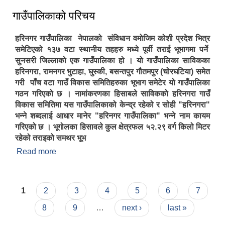
गाउँपालिकाकाे परिचय
हरिनगर गाउँपालिका नेपालको संविधान वमोजिम कोशी प्रदेश भित्र
समेटिएको १३७ वटा स्थानीय तहहरु मध्ये पूर्वी तराई भूभागमा पर्ने
सुनसरी जिल्लाको एक गाउँपालिका हो । यो गाउँपालिका साविकका
हरिनगरा, रामनगर भुटाहा, घुस्की, बसन्तपुर गौतमपुर (च‍ोरघटिया) समेत
गरी पाँच वटा गाउँ विकास समितिहरुका भूभाग समेटेर यो गाउँपालिका
गठन गरिएको छ । नामांकरणका हिसाबले साविकको हरिनगरा गाउँ
विकास समितिमा यस गाउँपालिकाको केन्द्र रहेको र सोही "हरिनगरा"
भन्ने शब्दलाई आधार मानेर "हरिनगर गाउँपालिका" भन्ने नाम कायम
गरिएको छ । भूगोलका हिसावले कुल क्षेत्रफल ५२.२९ वर्ग किलो मिटर
रहेको तराइको समथर भूभ
Read more
about गाउँपालिकाकाे परिचय
Pages
1
2
3
4
5
6
7
8
9
…
next ›
last »