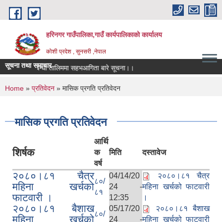
Skip to main content
हरिनगर गाउँपालिका,गाउँ कार्यपालिकाको कार्यालय
कोशी प्रदेश , सुनसरी ,नेपाल
सूचना तथा समाचार
सहकारी सम्बन्धी तालिममा सहभआगिता बारे सूचना।।
You are here
Home
»
प्रतिवेदन
» मासिक प्रगति प्रतिवेदन
मासिक प्रगति प्रतिवेदन
आर्थि
शिर्षक
क
मिति
दस्तावेज
वर्ष
२०८०।८१ चैत्र
04/14/20
२०८०।८१ चैत्र
८०/
महिना खर्चको
24 -
महिना खर्चको फाटवारी
८१
फाटवारी ।
12:35
।
२०८०।८१ बैशाख
05/17/20
२०८०।८१ बैशाख
८०/
महिना खर्चको
24 -
महिना खर्चको फाटवारी