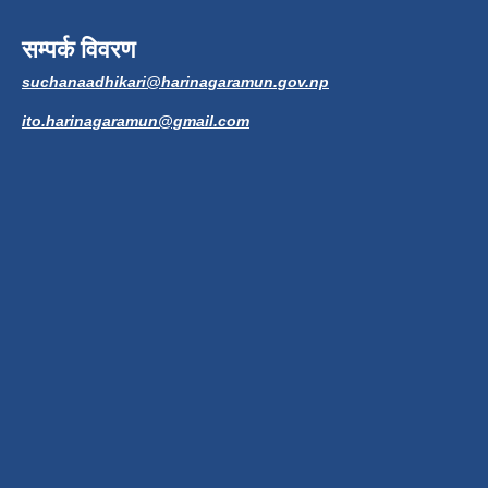
सम्पर्क विवरण
suchanaadhikari@harinagaramun.gov.np
ito.harinagaramun@gmail.com