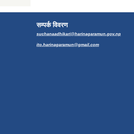
सम्पर्क विवरण
suchanaadhikari@harinagaramun.gov.np
ito.harinagaramun@gmail.com