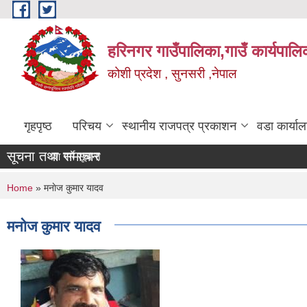
Skip to main content
हरिनगर गाउँपालिका,गाउँ कार्यपालि
कोशी प्रदेश , सुनसरी ,नेपाल
गृहपृष्ठ
परिचय
स्थानीय राजपत्र प्रकाशन
वडा कार्या
सूचना तथा समाचार
ार रेट पेश गर्ने सूचना
You are here
Home
» मनाेज कुमार यादव
मनाेज कुमार यादव