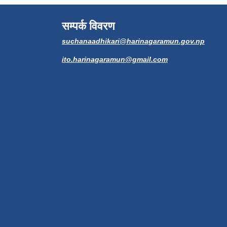
सम्पर्क विवरण
suchanaadhikari@harinagaramun.gov.np
ito.harinagaramun@gmail.com