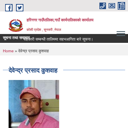
Skip to main content
हरिनगर गाउँपालिका,गाउँ कार्यपालिकाको कार्यालय
कोशी प्रदेश , सुनसरी ,नेपाल
सूचना तथा समाचार
सहकारी सम्बन्धी तालिममा सहभआगिता बारे सूचना।।
You are here
Home
» देवेन्द्र प्रसाद कुशवाह
देवेन्द्र प्रसाद कुशवाह